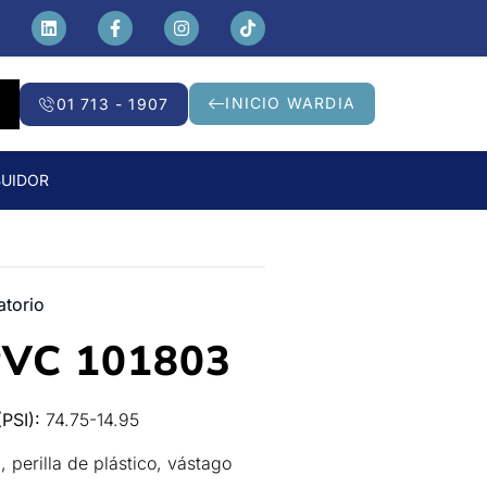
INICIO WARDIA
01 713 - 1907
BUIDOR
atorio
PVC 101803
PSI):
74.75-14.95
 perilla de plástico, vástago