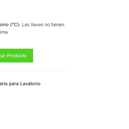
imo (°C):
Las llaves no tienen
nima
zar Producto
eria para Lavatorio