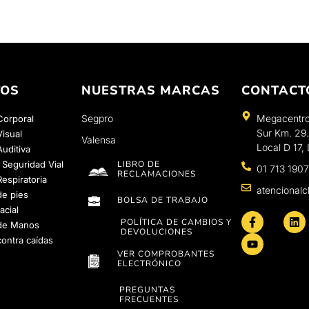
TOS
NUESTRAS MARCAS
CONTACT
Segpro
Megacentro
Corporal
Sur Km. 29.
Visual
Valensa
Local D 17, 
Auditiva
 Seguridad Vial
LIBRO DE
01 713 190
RECLAMACIONES
espiratoria
atencional
de pies
BOLSA DE TRABAJO
acial
POLÍTICA DE CAMBIOS Y
 de Manos
DEVOLUCIONES
contra caídas
VER COMPROBANTES
ELECTRÓNICO
PREGUNTAS
FRECUENTES