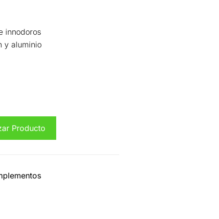
e innodoros
n y aluminio
zar Producto
plementos