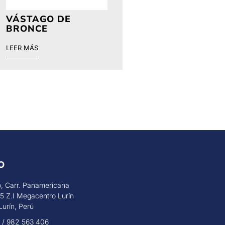
VÁSTAGO DE
BRONCE
LEER MÁS
O
, Carr. Panamericana
5 Z.I Megacentro Lurín
Lurín, Perú
7 / 982 563 406