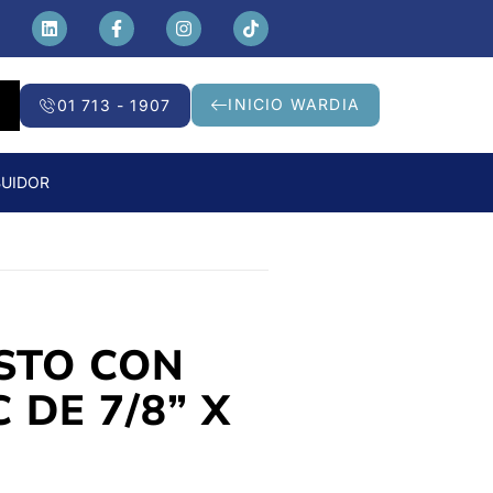
INICIO WARDIA
01 713 - 1907
BUIDOR
STO CON
 DE 7/8” X