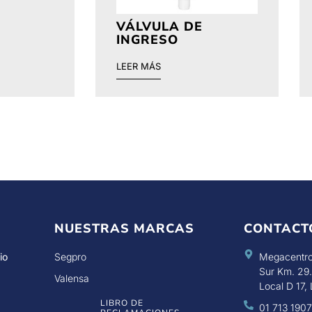
VÁLVULA DE
INGRESO
LEER MÁS
NUESTRAS MARCAS
CONTACT
io
Segpro
Megacentro
Sur Km. 29.
Valensa
Local D 17, 
LIBRO DE
01 713 190