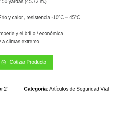
 50 yardas (45.72 m.)
río y calor , resistencia -10ªC – 45ªC
emperie y el brillo / económica
y a climas extremo
Cotizar Producto
ar 2"
Categoría:
Artículos de Seguridad Vial