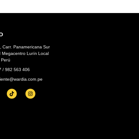
O
, Carr. Panamericana Sur
I Megacentro Lurín Local
, Perú
7 / 982 563 406
cliente@wardia.com.pe