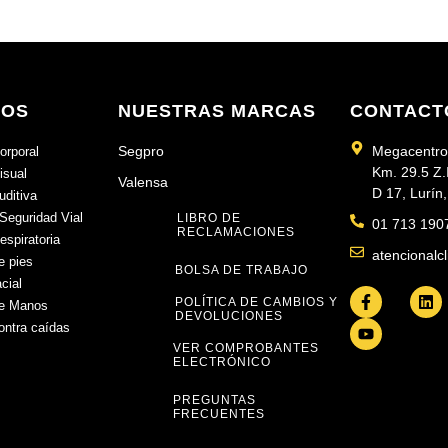
TOS
NUESTRAS MARCAS
CONTACT
Segpro
Megacentro
orporal
Km. 29.5 Z.
isual
Valensa
D 17, Lurín
uditiva
 Seguridad Vial
LIBRO DE
01 713 190
RECLAMACIONES
espiratoria
atencional
e pies
BOLSA DE TRABAJO
cial
POLÍTICA DE CAMBIOS Y
de Manos
DEVOLUCIONES
ontra caídas
VER COMPROBANTES
ELECTRÓNICO
PREGUNTAS
FRECUENTES