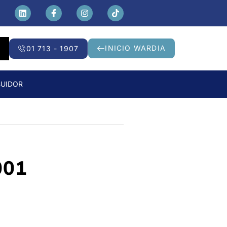
INICIO WARDIA
01 713 - 1907
BUIDOR
001