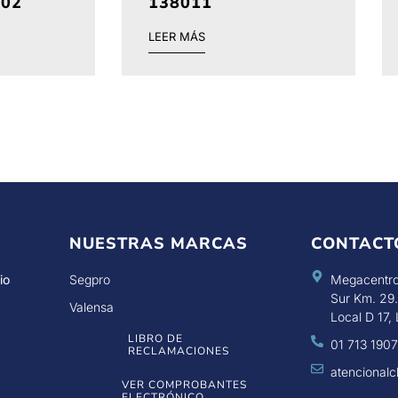
02
138011
LEER MÁS
NUESTRAS MARCAS
CONTACT
io
Segpro
Megacentro
Sur Km. 29.
Valensa
Local D 17, 
LIBRO DE
01 713 190
RECLAMACIONES
atencional
VER COMPROBANTES
ELECTRÓNICO