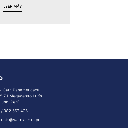
LEER MÁS
O
, Carr. Panamericana
5 Z.I Megacentro Lurín
Lurín, Perú
7 / 982 563 406
cliente@wardia.com.pe